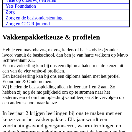
Visie op onderwijs en leren
Yets Foundation
Zorg
Zorg en de basisondersteuning
Zorg en CJG Rijnmond
Vakkenpakketkeuze & profielen
Heb je een mavo/havo-, mavo-, kader- of basis-advies (zonder
lwoo) vanuit de basisschool, dan ben je van harte welkom op Mavo
Schravenlant XL.
Een mavoleerling kan bij ons een diploma halen met de keuze uit
een van de vier vmbo-tl profielen.
Een kaderleerling kan bij ons een diploma halen met het profiel
Economie & Ondernemen.
Wij bieden de basisopleiding alleen in leerjaar 1 en 2 aan. Zo
hebben zij nog de mogelijkheid om op te stromen naar het
kaderniveau of om hun opleiding vanaf leerjaar 3 te vervolgen op
een andere school naar keuze.
In leerjaar 2 krijgen leerlingen bij ons te maken met een
keuze voor het vakkenpakket. Elk jaar wordt een
voorlichtingsavond georganiseerd, waarin leerlingen en
ouders/verzorgers geholpen worden met de keuze van het