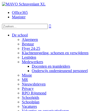
Office365
Magister

De school
Algemeen
Bestuur
Flyer 24-25
Klachtenregeling, schorsen en verwijderen
Lestijden
Medewerkers
Docenten en teamleiders
Onderwijs ondersteunend personeel
Missie
MR
Nieuwsbrieven
Privacy
RPO Rijnmond
Schoolgids
Schoolplan
Vacatures
Vakanties en organisatiedagen