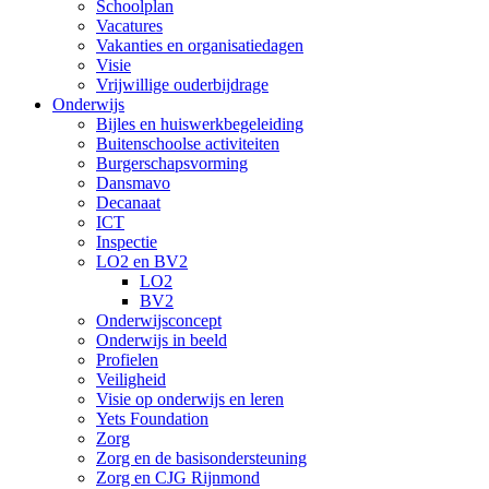
Schoolplan
Vacatures
Vakanties en organisatiedagen
Visie
Vrijwillige ouderbijdrage
Onderwijs
Bijles en huiswerkbegeleiding
Buitenschoolse activiteiten
Burgerschapsvorming
Dansmavo
Decanaat
ICT
Inspectie
LO2 en BV2
LO2
BV2
Onderwijsconcept
Onderwijs in beeld
Profielen
Veiligheid
Visie op onderwijs en leren
Yets Foundation
Zorg
Zorg en de basisondersteuning
Zorg en CJG Rijnmond