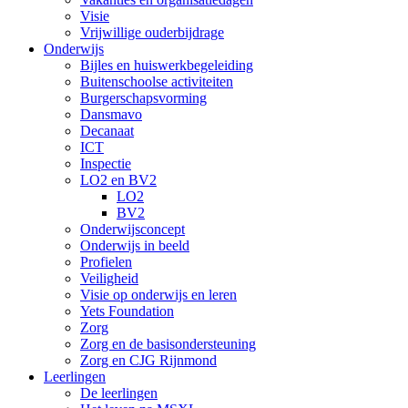
Visie
Vrijwillige ouderbijdrage
Onderwijs
Bijles en huiswerkbegeleiding
Buitenschoolse activiteiten
Burgerschapsvorming
Dansmavo
Decanaat
ICT
Inspectie
LO2 en BV2
LO2
BV2
Onderwijsconcept
Onderwijs in beeld
Profielen
Veiligheid
Visie op onderwijs en leren
Yets Foundation
Zorg
Zorg en de basisondersteuning
Zorg en CJG Rijnmond
Leerlingen
De leerlingen