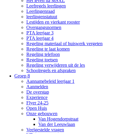
Het leven na MSXL
Leefregels leerlingen
Leerlingenraad
leerlingenstatuut
Lestijden en vierkant rooster
Overgangsnormen
PTA leerjaar 3
PTA leerjaar 4
Regeling materiaal of huiswerk vergeten
Regeling te laat komen
Regeling telefoon
Regeling toetsen
Regeling verwijderen uit de les
Schoolregels en afspraken
Groep 8
Aannamebeleid leerjaar 1
Aanmelden
De overstap
Experience
Flyer 24-25
Open Huis
Onze gebouwen
Van Hogendorpstraat
Van der Leeuwlaan
Veelgestelde vragen