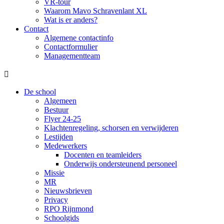
VR-tour
Waarom Mavo Schravenlant XL
Wat is er anders?
Contact
Algemene contactinfo
Contactformulier
Managementteam

De school
Algemeen
Bestuur
Flyer 24-25
Klachtenregeling, schorsen en verwijderen
Lestijden
Medewerkers
Docenten en teamleiders
Onderwijs ondersteunend personeel
Missie
MR
Nieuwsbrieven
Privacy
RPO Rijnmond
Schoolgids