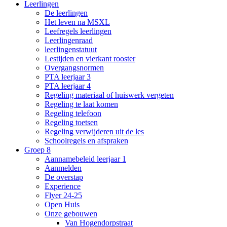
Leerlingen
De leerlingen
Het leven na MSXL
Leefregels leerlingen
Leerlingenraad
leerlingenstatuut
Lestijden en vierkant rooster
Overgangsnormen
PTA leerjaar 3
PTA leerjaar 4
Regeling materiaal of huiswerk vergeten
Regeling te laat komen
Regeling telefoon
Regeling toetsen
Regeling verwijderen uit de les
Schoolregels en afspraken
Groep 8
Aannamebeleid leerjaar 1
Aanmelden
De overstap
Experience
Flyer 24-25
Open Huis
Onze gebouwen
Van Hogendorpstraat