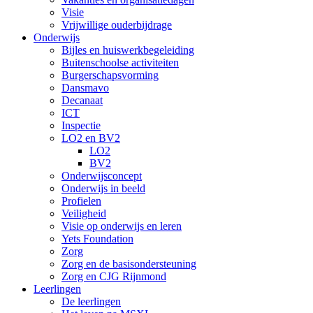
Visie
Vrijwillige ouderbijdrage
Onderwijs
Bijles en huiswerkbegeleiding
Buitenschoolse activiteiten
Burgerschapsvorming
Dansmavo
Decanaat
ICT
Inspectie
LO2 en BV2
LO2
BV2
Onderwijsconcept
Onderwijs in beeld
Profielen
Veiligheid
Visie op onderwijs en leren
Yets Foundation
Zorg
Zorg en de basisondersteuning
Zorg en CJG Rijnmond
Leerlingen
De leerlingen