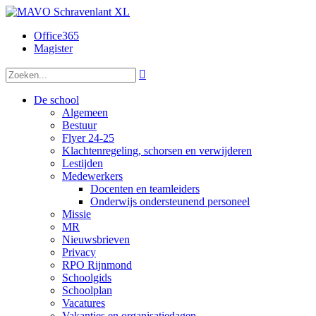
Office365
Magister

De school
Algemeen
Bestuur
Flyer 24-25
Klachtenregeling, schorsen en verwijderen
Lestijden
Medewerkers
Docenten en teamleiders
Onderwijs ondersteunend personeel
Missie
MR
Nieuwsbrieven
Privacy
RPO Rijnmond
Schoolgids
Schoolplan
Vacatures
Vakanties en organisatiedagen