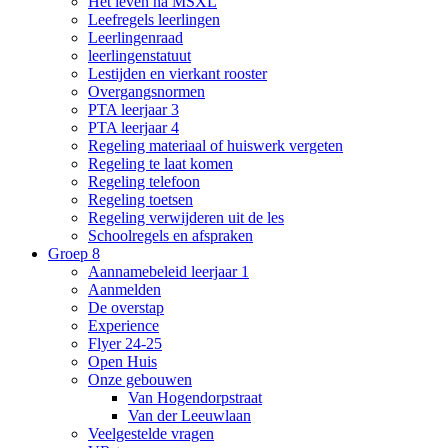
Het leven na MSXL
Leefregels leerlingen
Leerlingenraad
leerlingenstatuut
Lestijden en vierkant rooster
Overgangsnormen
PTA leerjaar 3
PTA leerjaar 4
Regeling materiaal of huiswerk vergeten
Regeling te laat komen
Regeling telefoon
Regeling toetsen
Regeling verwijderen uit de les
Schoolregels en afspraken
Groep 8
Aannamebeleid leerjaar 1
Aanmelden
De overstap
Experience
Flyer 24-25
Open Huis
Onze gebouwen
Van Hogendorpstraat
Van der Leeuwlaan
Veelgestelde vragen