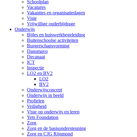
Schoolplan
Vacatures
Vakanties en organisatiedagen
Visie
Vrijwillige ouderbijdrage
Onderwijs
Bijles en huiswerkbegeleiding
Buitenschoolse activiteiten
Burgerschapsvorming
Dansmavo
Decanaat
ICT
Inspectie
LO2 en BV2
LO2
BV2
Onderwijsconcept
Onderwijs in beeld
Profielen
Veiligheid
Visie op onderwijs en leren
Yets Foundation
Zorg
Zorg en de basisondersteuning
Zorg en CJG Rijnmond