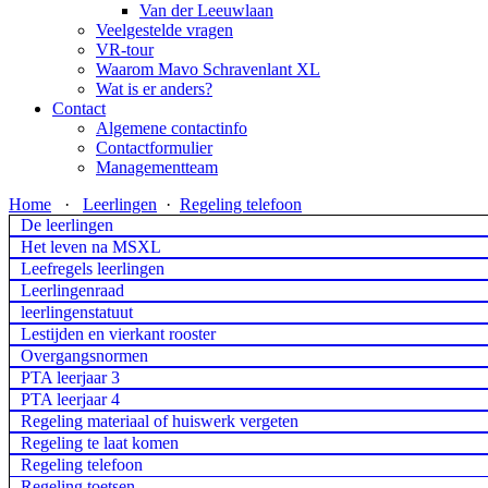
Van der Leeuwlaan
Veelgestelde vragen
VR-tour
Waarom Mavo Schravenlant XL
Wat is er anders?
Contact
Algemene contactinfo
Contactformulier
Managementteam
Home
·
Leerlingen
·
Regeling telefoon
De leerlingen
Het leven na MSXL
Leefregels leerlingen
Leerlingenraad
leerlingenstatuut
Lestijden en vierkant rooster
Overgangsnormen
PTA leerjaar 3
PTA leerjaar 4
Regeling materiaal of huiswerk vergeten
Regeling te laat komen
Regeling telefoon
Regeling toetsen