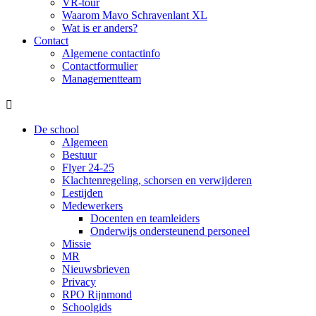
VR-tour
Waarom Mavo Schravenlant XL
Wat is er anders?
Contact
Algemene contactinfo
Contactformulier
Managementteam

De school
Algemeen
Bestuur
Flyer 24-25
Klachtenregeling, schorsen en verwijderen
Lestijden
Medewerkers
Docenten en teamleiders
Onderwijs ondersteunend personeel
Missie
MR
Nieuwsbrieven
Privacy
RPO Rijnmond
Schoolgids