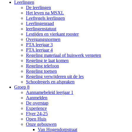
Leerlingen
De leerlingen
Het leven na MSXL
Leefregels leerlingen
Leerlingenraad
leerlingenstatuut
Lestijden en vierkant rooster
Overgangsnormen
PTA leerjaar 3
PTA leerjaar 4
Regeling materiaal of huiswerk vergeten
Regeling te laat komen
Regeling telefoon
Regeling toetsen
Regeling verwijderen uit de les
Schoolregels en afspraken
Groep 8
Aannamebeleid leerjaar 1
Aanmelden
De overstap
Experience
Flyer 24-25
Open Huis
Onze gebouwen
Van Hogendorpstraat