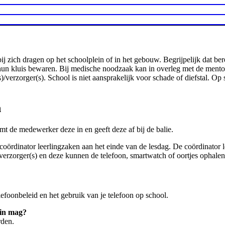
j zich dragen op het schoolplein of in het gebouw. Begrijpelijk dat be
 in hun kluis bewaren. Bij medische noodzaak kan in overleg met de men
)/verzorger(s). School is niet aansprakelijk voor schade of diefstal. O
n
mt de medewerker deze in en geeft deze af bij de balie.
coördinator leerlingzaken aan het einde van de lesdag. De coördinator le
verzorger(s) en deze kunnen de telefoon, smartwatch of oortjes ophale
efoonbeleid en het gebruik van je telefoon op school.
 in mag?
orden.