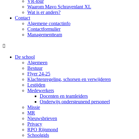
VR-tour
Waarom Mavo Schravenlant XL
Wat is er anders?
Contact
Algemene contactinfo
Contactformulier
Managementteam

De school
Algemeen
Bestuur
Flyer 24-25
Klachtenregeling, schorsen en verwijderen
Lestijden
Medewerkers
Docenten en teamleiders
Onderwijs ondersteunend personeel
Missie
MR
Nieuwsbrieven
Privacy
RPO Rijnmond
Schoolgids