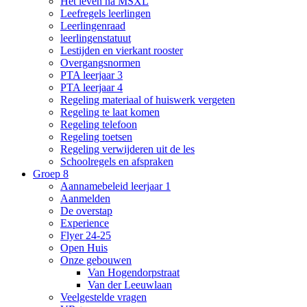
Het leven na MSXL
Leefregels leerlingen
Leerlingenraad
leerlingenstatuut
Lestijden en vierkant rooster
Overgangsnormen
PTA leerjaar 3
PTA leerjaar 4
Regeling materiaal of huiswerk vergeten
Regeling te laat komen
Regeling telefoon
Regeling toetsen
Regeling verwijderen uit de les
Schoolregels en afspraken
Groep 8
Aannamebeleid leerjaar 1
Aanmelden
De overstap
Experience
Flyer 24-25
Open Huis
Onze gebouwen
Van Hogendorpstraat
Van der Leeuwlaan
Veelgestelde vragen