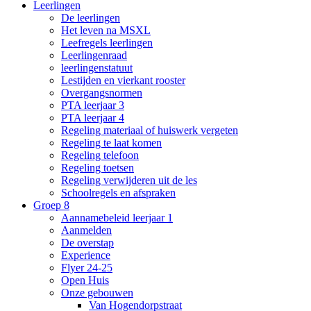
Leerlingen
De leerlingen
Het leven na MSXL
Leefregels leerlingen
Leerlingenraad
leerlingenstatuut
Lestijden en vierkant rooster
Overgangsnormen
PTA leerjaar 3
PTA leerjaar 4
Regeling materiaal of huiswerk vergeten
Regeling te laat komen
Regeling telefoon
Regeling toetsen
Regeling verwijderen uit de les
Schoolregels en afspraken
Groep 8
Aannamebeleid leerjaar 1
Aanmelden
De overstap
Experience
Flyer 24-25
Open Huis
Onze gebouwen
Van Hogendorpstraat