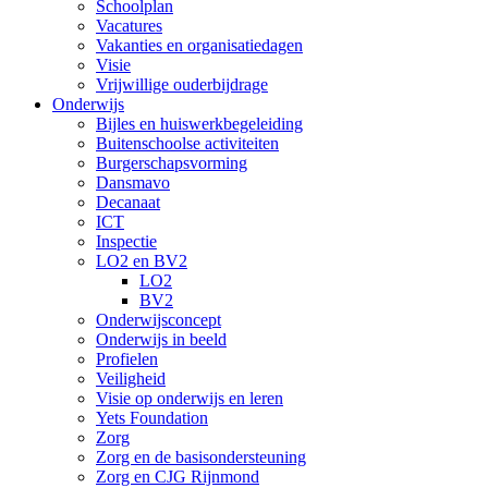
Schoolplan
Vacatures
Vakanties en organisatiedagen
Visie
Vrijwillige ouderbijdrage
Onderwijs
Bijles en huiswerkbegeleiding
Buitenschoolse activiteiten
Burgerschapsvorming
Dansmavo
Decanaat
ICT
Inspectie
LO2 en BV2
LO2
BV2
Onderwijsconcept
Onderwijs in beeld
Profielen
Veiligheid
Visie op onderwijs en leren
Yets Foundation
Zorg
Zorg en de basisondersteuning
Zorg en CJG Rijnmond