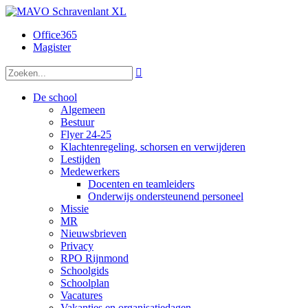
Office365
Magister

De school
Algemeen
Bestuur
Flyer 24-25
Klachtenregeling, schorsen en verwijderen
Lestijden
Medewerkers
Docenten en teamleiders
Onderwijs ondersteunend personeel
Missie
MR
Nieuwsbrieven
Privacy
RPO Rijnmond
Schoolgids
Schoolplan
Vacatures
Vakanties en organisatiedagen