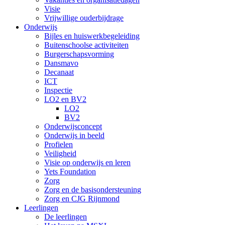
Visie
Vrijwillige ouderbijdrage
Onderwijs
Bijles en huiswerkbegeleiding
Buitenschoolse activiteiten
Burgerschapsvorming
Dansmavo
Decanaat
ICT
Inspectie
LO2 en BV2
LO2
BV2
Onderwijsconcept
Onderwijs in beeld
Profielen
Veiligheid
Visie op onderwijs en leren
Yets Foundation
Zorg
Zorg en de basisondersteuning
Zorg en CJG Rijnmond
Leerlingen
De leerlingen