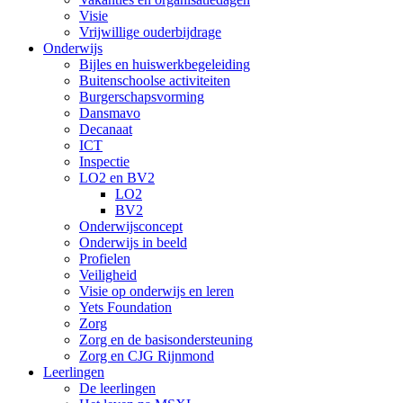
Visie
Vrijwillige ouderbijdrage
Onderwijs
Bijles en huiswerkbegeleiding
Buitenschoolse activiteiten
Burgerschapsvorming
Dansmavo
Decanaat
ICT
Inspectie
LO2 en BV2
LO2
BV2
Onderwijsconcept
Onderwijs in beeld
Profielen
Veiligheid
Visie op onderwijs en leren
Yets Foundation
Zorg
Zorg en de basisondersteuning
Zorg en CJG Rijnmond
Leerlingen
De leerlingen