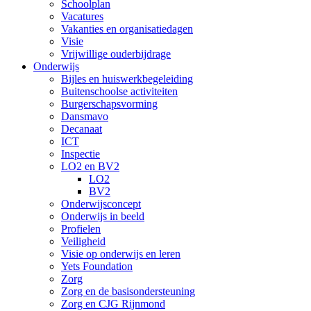
Schoolplan
Vacatures
Vakanties en organisatiedagen
Visie
Vrijwillige ouderbijdrage
Onderwijs
Bijles en huiswerkbegeleiding
Buitenschoolse activiteiten
Burgerschapsvorming
Dansmavo
Decanaat
ICT
Inspectie
LO2 en BV2
LO2
BV2
Onderwijsconcept
Onderwijs in beeld
Profielen
Veiligheid
Visie op onderwijs en leren
Yets Foundation
Zorg
Zorg en de basisondersteuning
Zorg en CJG Rijnmond