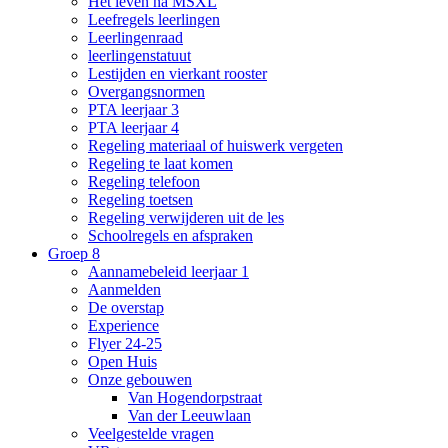
Het leven na MSXL
Leefregels leerlingen
Leerlingenraad
leerlingenstatuut
Lestijden en vierkant rooster
Overgangsnormen
PTA leerjaar 3
PTA leerjaar 4
Regeling materiaal of huiswerk vergeten
Regeling te laat komen
Regeling telefoon
Regeling toetsen
Regeling verwijderen uit de les
Schoolregels en afspraken
Groep 8
Aannamebeleid leerjaar 1
Aanmelden
De overstap
Experience
Flyer 24-25
Open Huis
Onze gebouwen
Van Hogendorpstraat
Van der Leeuwlaan
Veelgestelde vragen