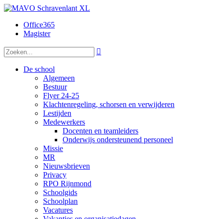
Office365
Magister

De school
Algemeen
Bestuur
Flyer 24-25
Klachtenregeling, schorsen en verwijderen
Lestijden
Medewerkers
Docenten en teamleiders
Onderwijs ondersteunend personeel
Missie
MR
Nieuwsbrieven
Privacy
RPO Rijnmond
Schoolgids
Schoolplan
Vacatures
Vakanties en organisatiedagen