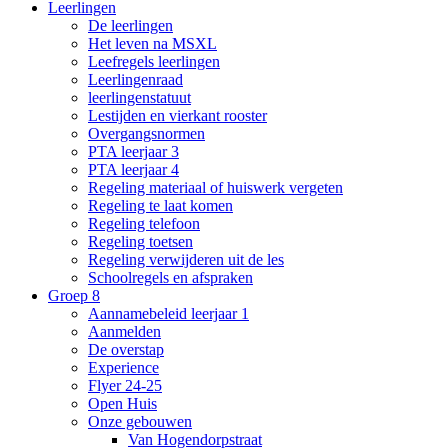
Leerlingen
De leerlingen
Het leven na MSXL
Leefregels leerlingen
Leerlingenraad
leerlingenstatuut
Lestijden en vierkant rooster
Overgangsnormen
PTA leerjaar 3
PTA leerjaar 4
Regeling materiaal of huiswerk vergeten
Regeling te laat komen
Regeling telefoon
Regeling toetsen
Regeling verwijderen uit de les
Schoolregels en afspraken
Groep 8
Aannamebeleid leerjaar 1
Aanmelden
De overstap
Experience
Flyer 24-25
Open Huis
Onze gebouwen
Van Hogendorpstraat