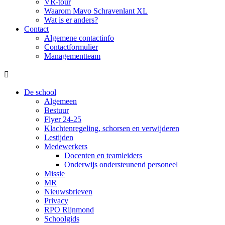
VR-tour
Waarom Mavo Schravenlant XL
Wat is er anders?
Contact
Algemene contactinfo
Contactformulier
Managementteam

De school
Algemeen
Bestuur
Flyer 24-25
Klachtenregeling, schorsen en verwijderen
Lestijden
Medewerkers
Docenten en teamleiders
Onderwijs ondersteunend personeel
Missie
MR
Nieuwsbrieven
Privacy
RPO Rijnmond
Schoolgids