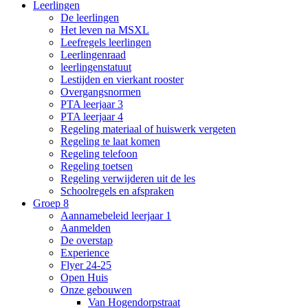
Leerlingen
De leerlingen
Het leven na MSXL
Leefregels leerlingen
Leerlingenraad
leerlingenstatuut
Lestijden en vierkant rooster
Overgangsnormen
PTA leerjaar 3
PTA leerjaar 4
Regeling materiaal of huiswerk vergeten
Regeling te laat komen
Regeling telefoon
Regeling toetsen
Regeling verwijderen uit de les
Schoolregels en afspraken
Groep 8
Aannamebeleid leerjaar 1
Aanmelden
De overstap
Experience
Flyer 24-25
Open Huis
Onze gebouwen
Van Hogendorpstraat