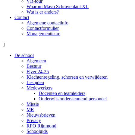
VR-tour
Waarom Mavo Schravenlant XL
Wat is er anders?
Contact
Algemene contactinfo
Contactformulier
Managementteam

De school
Algemeen
Bestuur
Flyer 24-25
Klachtenregeling, schorsen en verwijderen
Lestijden
Medewerkers
Docenten en teamleiders
Onderwijs ondersteunend personeel
Missie
MR
Nieuwsbrieven
Privacy
RPO Rijnmond
Schoolgids