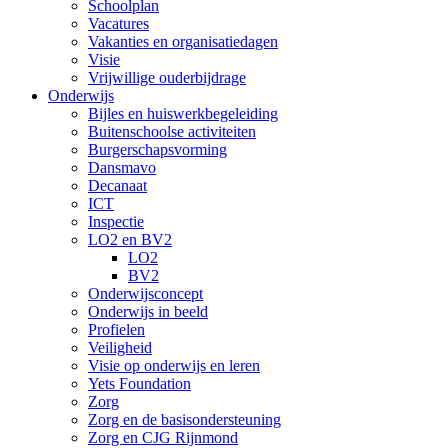
Schoolplan
Vacatures
Vakanties en organisatiedagen
Visie
Vrijwillige ouderbijdrage
Onderwijs
Bijles en huiswerkbegeleiding
Buitenschoolse activiteiten
Burgerschapsvorming
Dansmavo
Decanaat
ICT
Inspectie
LO2 en BV2
LO2
BV2
Onderwijsconcept
Onderwijs in beeld
Profielen
Veiligheid
Visie op onderwijs en leren
Yets Foundation
Zorg
Zorg en de basisondersteuning
Zorg en CJG Rijnmond