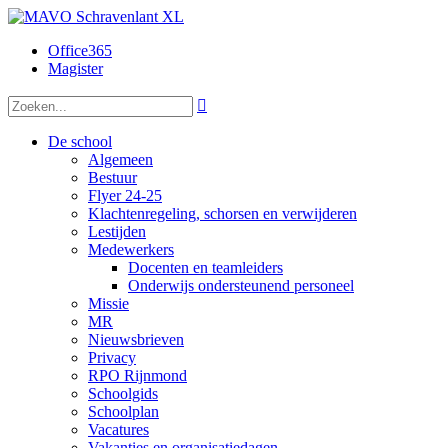
Office365
Magister

De school
Algemeen
Bestuur
Flyer 24-25
Klachtenregeling, schorsen en verwijderen
Lestijden
Medewerkers
Docenten en teamleiders
Onderwijs ondersteunend personeel
Missie
MR
Nieuwsbrieven
Privacy
RPO Rijnmond
Schoolgids
Schoolplan
Vacatures
Vakanties en organisatiedagen