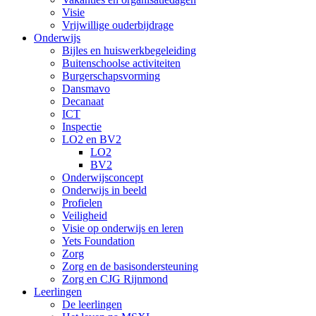
Visie
Vrijwillige ouderbijdrage
Onderwijs
Bijles en huiswerkbegeleiding
Buitenschoolse activiteiten
Burgerschapsvorming
Dansmavo
Decanaat
ICT
Inspectie
LO2 en BV2
LO2
BV2
Onderwijsconcept
Onderwijs in beeld
Profielen
Veiligheid
Visie op onderwijs en leren
Yets Foundation
Zorg
Zorg en de basisondersteuning
Zorg en CJG Rijnmond
Leerlingen
De leerlingen