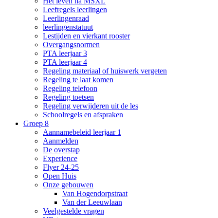
Het leven na MSXL
Leefregels leerlingen
Leerlingenraad
leerlingenstatuut
Lestijden en vierkant rooster
Overgangsnormen
PTA leerjaar 3
PTA leerjaar 4
Regeling materiaal of huiswerk vergeten
Regeling te laat komen
Regeling telefoon
Regeling toetsen
Regeling verwijderen uit de les
Schoolregels en afspraken
Groep 8
Aannamebeleid leerjaar 1
Aanmelden
De overstap
Experience
Flyer 24-25
Open Huis
Onze gebouwen
Van Hogendorpstraat
Van der Leeuwlaan
Veelgestelde vragen