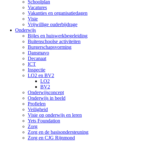
Schoolplan
Vacatures
Vakanties en organisatiedagen
Visie
Vrijwillige ouderbijdrage
Onderwijs
Bijles en huiswerkbegeleiding
Buitenschoolse activiteiten
Burgerschapsvorming
Dansmavo
Decanaat
ICT
Inspectie
LO2 en BV2
LO2
BV2
Onderwijsconcept
Onderwijs in beeld
Profielen
Veiligheid
Visie op onderwijs en leren
Yets Foundation
Zorg
Zorg en de basisondersteuning
Zorg en CJG Rijnmond