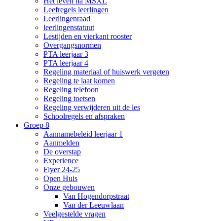
Het leven na MSXL
Leefregels leerlingen
Leerlingenraad
leerlingenstatuut
Lestijden en vierkant rooster
Overgangsnormen
PTA leerjaar 3
PTA leerjaar 4
Regeling materiaal of huiswerk vergeten
Regeling te laat komen
Regeling telefoon
Regeling toetsen
Regeling verwijderen uit de les
Schoolregels en afspraken
Groep 8
Aannamebeleid leerjaar 1
Aanmelden
De overstap
Experience
Flyer 24-25
Open Huis
Onze gebouwen
Van Hogendorpstraat
Van der Leeuwlaan
Veelgestelde vragen