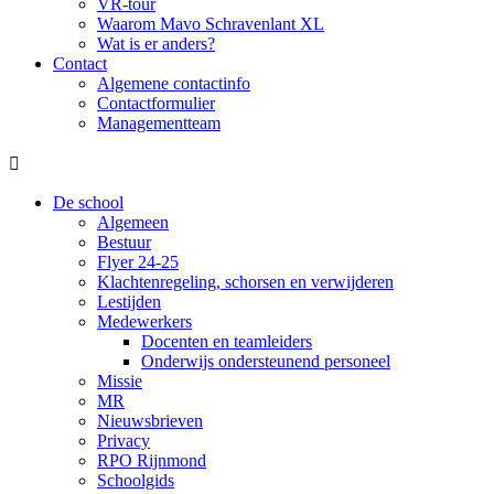
VR-tour
Waarom Mavo Schravenlant XL
Wat is er anders?
Contact
Algemene contactinfo
Contactformulier
Managementteam

De school
Algemeen
Bestuur
Flyer 24-25
Klachtenregeling, schorsen en verwijderen
Lestijden
Medewerkers
Docenten en teamleiders
Onderwijs ondersteunend personeel
Missie
MR
Nieuwsbrieven
Privacy
RPO Rijnmond
Schoolgids