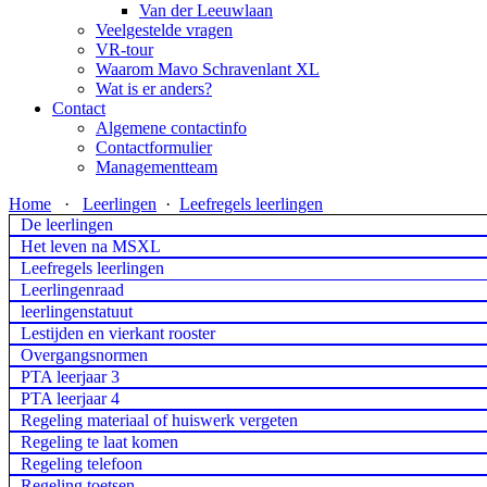
Van der Leeuwlaan
Veelgestelde vragen
VR-tour
Waarom Mavo Schravenlant XL
Wat is er anders?
Contact
Algemene contactinfo
Contactformulier
Managementteam
Home
·
Leerlingen
·
Leefregels leerlingen
De leerlingen
Het leven na MSXL
Leefregels leerlingen
Leerlingenraad
leerlingenstatuut
Lestijden en vierkant rooster
Overgangsnormen
PTA leerjaar 3
PTA leerjaar 4
Regeling materiaal of huiswerk vergeten
Regeling te laat komen
Regeling telefoon
Regeling toetsen