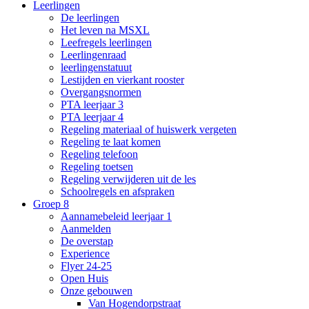
Leerlingen
De leerlingen
Het leven na MSXL
Leefregels leerlingen
Leerlingenraad
leerlingenstatuut
Lestijden en vierkant rooster
Overgangsnormen
PTA leerjaar 3
PTA leerjaar 4
Regeling materiaal of huiswerk vergeten
Regeling te laat komen
Regeling telefoon
Regeling toetsen
Regeling verwijderen uit de les
Schoolregels en afspraken
Groep 8
Aannamebeleid leerjaar 1
Aanmelden
De overstap
Experience
Flyer 24-25
Open Huis
Onze gebouwen
Van Hogendorpstraat