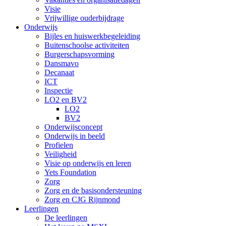
Visie
Vrijwillige ouderbijdrage
Onderwijs
Bijles en huiswerkbegeleiding
Buitenschoolse activiteiten
Burgerschapsvorming
Dansmavo
Decanaat
ICT
Inspectie
LO2 en BV2
LO2
BV2
Onderwijsconcept
Onderwijs in beeld
Profielen
Veiligheid
Visie op onderwijs en leren
Yets Foundation
Zorg
Zorg en de basisondersteuning
Zorg en CJG Rijnmond
Leerlingen
De leerlingen