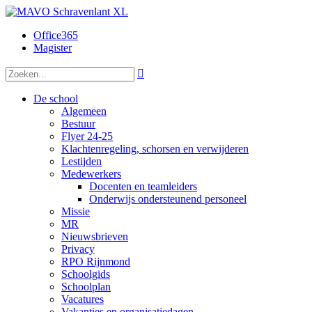
Office365
Magister

De school
Algemeen
Bestuur
Flyer 24-25
Klachtenregeling, schorsen en verwijderen
Lestijden
Medewerkers
Docenten en teamleiders
Onderwijs ondersteunend personeel
Missie
MR
Nieuwsbrieven
Privacy
RPO Rijnmond
Schoolgids
Schoolplan
Vacatures
Vakanties en organisatiedagen