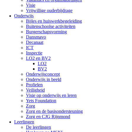
Visie
Vrijwillige ouderbijdrage
Onderwijs
Bijles en huiswerkbegeleiding
Buitenschoolse activiteiten
Burgerschapsvorming
Dansmavo
Decanaat
ICT
Inspectie
LO2 en BV2
LO2
BV2
Onderwijsconcept
Onderwijs in beeld
Profielen
Veiligheid
Visie op onderwijs en leren
Yets Foundation
Zorg
Zorg en de basisondersteuning
Zorg en CJG Rijnmond
Leerlingen
De leerlingen