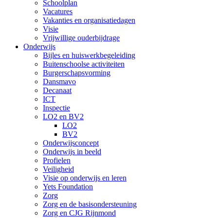
Schoolplan
Vacatures
Vakanties en organisatiedagen
Visie
Vrijwillige ouderbijdrage
Onderwijs
Bijles en huiswerkbegeleiding
Buitenschoolse activiteiten
Burgerschapsvorming
Dansmavo
Decanaat
ICT
Inspectie
LO2 en BV2
LO2
BV2
Onderwijsconcept
Onderwijs in beeld
Profielen
Veiligheid
Visie op onderwijs en leren
Yets Foundation
Zorg
Zorg en de basisondersteuning
Zorg en CJG Rijnmond