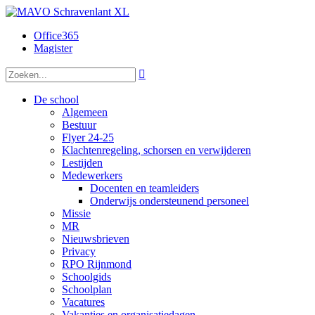
Office365
Magister

De school
Algemeen
Bestuur
Flyer 24-25
Klachtenregeling, schorsen en verwijderen
Lestijden
Medewerkers
Docenten en teamleiders
Onderwijs ondersteunend personeel
Missie
MR
Nieuwsbrieven
Privacy
RPO Rijnmond
Schoolgids
Schoolplan
Vacatures
Vakanties en organisatiedagen