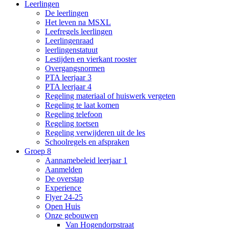
Leerlingen
De leerlingen
Het leven na MSXL
Leefregels leerlingen
Leerlingenraad
leerlingenstatuut
Lestijden en vierkant rooster
Overgangsnormen
PTA leerjaar 3
PTA leerjaar 4
Regeling materiaal of huiswerk vergeten
Regeling te laat komen
Regeling telefoon
Regeling toetsen
Regeling verwijderen uit de les
Schoolregels en afspraken
Groep 8
Aannamebeleid leerjaar 1
Aanmelden
De overstap
Experience
Flyer 24-25
Open Huis
Onze gebouwen
Van Hogendorpstraat