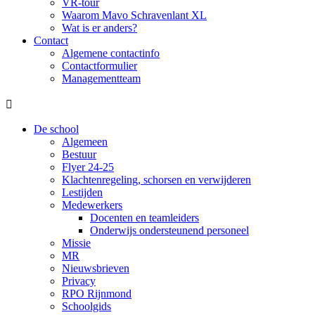
VR-tour
Waarom Mavo Schravenlant XL
Wat is er anders?
Contact
Algemene contactinfo
Contactformulier
Managementteam

De school
Algemeen
Bestuur
Flyer 24-25
Klachtenregeling, schorsen en verwijderen
Lestijden
Medewerkers
Docenten en teamleiders
Onderwijs ondersteunend personeel
Missie
MR
Nieuwsbrieven
Privacy
RPO Rijnmond
Schoolgids