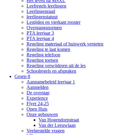
Het leven na MSXL
Leefregels leerlingen
Leerlingenraad
leerlingenstatuut
Lestijden en vierkant rooster
Overgangsnormen
PTA leerjaar 3
PTA leerjaar 4
Regeling materiaal of huiswerk vergeten
Regeling te laat komen
Regeling telefoon
Regeling toetsen
Regeling verwijderen uit de les
Schoolregels en afspraken
Groep 8
Aannamebeleid leerjaar 1
Aanmelden
De overstap
Experience
Flyer 24-25
Open Huis
Onze gebouwen
Van Hogendorpstraat
Van der Leeuwlaan
Veelgestelde vragen