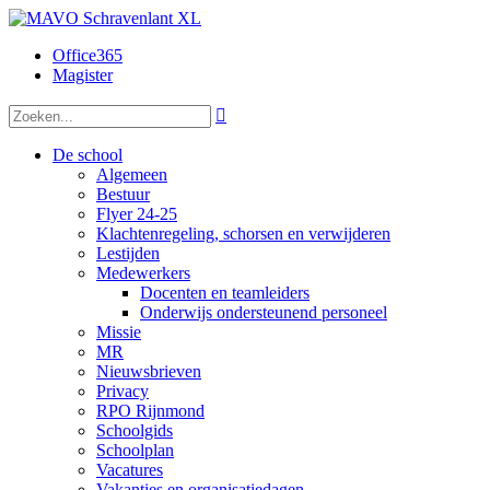
Office365
Magister

De school
Algemeen
Bestuur
Flyer 24-25
Klachtenregeling, schorsen en verwijderen
Lestijden
Medewerkers
Docenten en teamleiders
Onderwijs ondersteunend personeel
Missie
MR
Nieuwsbrieven
Privacy
RPO Rijnmond
Schoolgids
Schoolplan
Vacatures
Vakanties en organisatiedagen