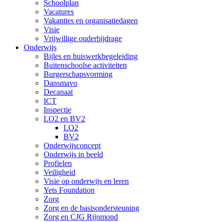
Schoolplan
Vacatures
Vakanties en organisatiedagen
Visie
Vrijwillige ouderbijdrage
Onderwijs
Bijles en huiswerkbegeleiding
Buitenschoolse activiteiten
Burgerschapsvorming
Dansmavo
Decanaat
ICT
Inspectie
LO2 en BV2
LO2
BV2
Onderwijsconcept
Onderwijs in beeld
Profielen
Veiligheid
Visie op onderwijs en leren
Yets Foundation
Zorg
Zorg en de basisondersteuning
Zorg en CJG Rijnmond