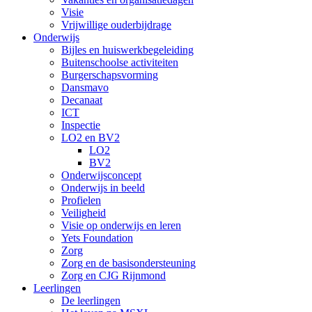
Visie
Vrijwillige ouderbijdrage
Onderwijs
Bijles en huiswerkbegeleiding
Buitenschoolse activiteiten
Burgerschapsvorming
Dansmavo
Decanaat
ICT
Inspectie
LO2 en BV2
LO2
BV2
Onderwijsconcept
Onderwijs in beeld
Profielen
Veiligheid
Visie op onderwijs en leren
Yets Foundation
Zorg
Zorg en de basisondersteuning
Zorg en CJG Rijnmond
Leerlingen
De leerlingen