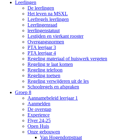
Leerlingen
De leerlingen
Het leven na MSXL
Leefregels leerlingen
Leerlingenraad
leerlingenstatuut
Lestijden en vierkant rooster
Overgangsnormen
PTA leerjaar 3
PTA leerjaar 4
Regeling materiaal of huiswerk vergeten
Regeling te laat komen
Regeling telefoon
Regeling toetsen
Regeling verwijderen uit de les
Schoolregels en afspraken
Groep 8
Aannamebeleid leerjaar 1
Aanmelden
De overstap
Experience
Flyer 24-25
Open Huis
Onze gebouwen
Van Hogendorpstraat