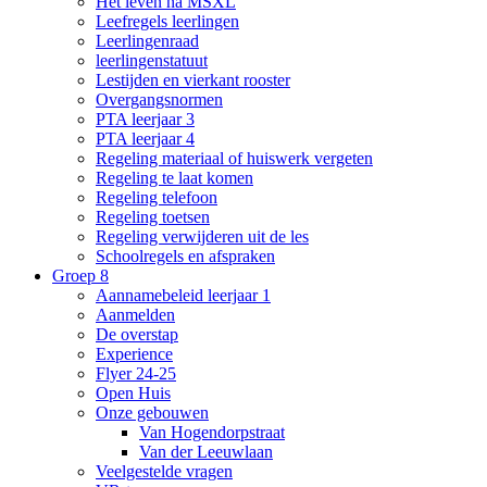
Het leven na MSXL
Leefregels leerlingen
Leerlingenraad
leerlingenstatuut
Lestijden en vierkant rooster
Overgangsnormen
PTA leerjaar 3
PTA leerjaar 4
Regeling materiaal of huiswerk vergeten
Regeling te laat komen
Regeling telefoon
Regeling toetsen
Regeling verwijderen uit de les
Schoolregels en afspraken
Groep 8
Aannamebeleid leerjaar 1
Aanmelden
De overstap
Experience
Flyer 24-25
Open Huis
Onze gebouwen
Van Hogendorpstraat
Van der Leeuwlaan
Veelgestelde vragen