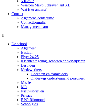
VR-tour
Waarom Mavo Schravenlant XL
Wat is er anders?
Contact
Algemene contactinfo
Contactformulier
Managementteam

De school
Algemeen
Bestuur
Flyer 24-25
Klachtenregeling, schorsen en verwijderen
Lestijden
Medewerkers
Docenten en teamleiders
Onderwijs ondersteunend personeel
Missie
MR
Nieuwsbrieven
Privacy
RPO Rijnmond
Schoolgids