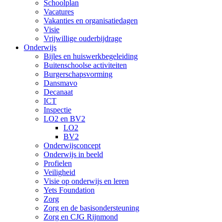
Schoolplan
Vacatures
Vakanties en organisatiedagen
Visie
Vrijwillige ouderbijdrage
Onderwijs
Bijles en huiswerkbegeleiding
Buitenschoolse activiteiten
Burgerschapsvorming
Dansmavo
Decanaat
ICT
Inspectie
LO2 en BV2
LO2
BV2
Onderwijsconcept
Onderwijs in beeld
Profielen
Veiligheid
Visie op onderwijs en leren
Yets Foundation
Zorg
Zorg en de basisondersteuning
Zorg en CJG Rijnmond