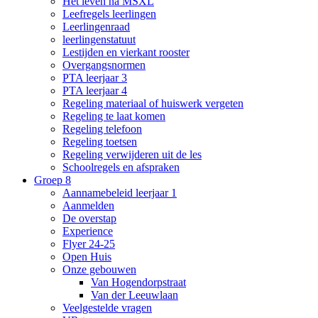
Het leven na MSXL
Leefregels leerlingen
Leerlingenraad
leerlingenstatuut
Lestijden en vierkant rooster
Overgangsnormen
PTA leerjaar 3
PTA leerjaar 4
Regeling materiaal of huiswerk vergeten
Regeling te laat komen
Regeling telefoon
Regeling toetsen
Regeling verwijderen uit de les
Schoolregels en afspraken
Groep 8
Aannamebeleid leerjaar 1
Aanmelden
De overstap
Experience
Flyer 24-25
Open Huis
Onze gebouwen
Van Hogendorpstraat
Van der Leeuwlaan
Veelgestelde vragen