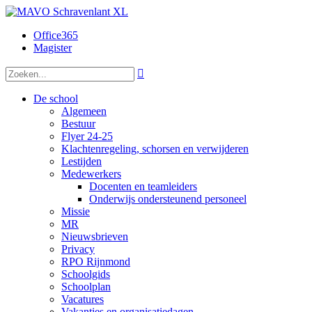
Office365
Magister

De school
Algemeen
Bestuur
Flyer 24-25
Klachtenregeling, schorsen en verwijderen
Lestijden
Medewerkers
Docenten en teamleiders
Onderwijs ondersteunend personeel
Missie
MR
Nieuwsbrieven
Privacy
RPO Rijnmond
Schoolgids
Schoolplan
Vacatures
Vakanties en organisatiedagen