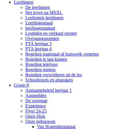
Leerlingen
De leerlingen
Het leven na MSXL
Leefregels leerlingen
Leerlingenraad
leerlingenstatuut
Lestijden en vierkant rooster
Overgangsnormen
PTA leerjaar 3
PTA leerjaar 4
Regeling materiaal of huiswerk vergeten
Regeling te laat komen
Regeling telefoon
Regeling toetsen
Regeling verwijderen uit de les
Schoolregels en afspraken
Groep 8
Aannamebeleid leerjaar 1
Aanmelden
De overstap
Experience
Flyer 24-25
Open Huis
Onze gebouwen
Van Hogendorpstraat