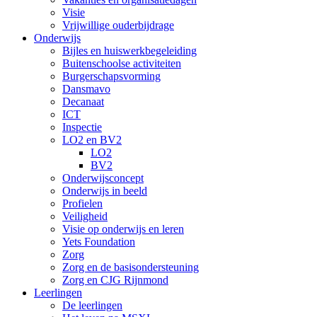
Visie
Vrijwillige ouderbijdrage
Onderwijs
Bijles en huiswerkbegeleiding
Buitenschoolse activiteiten
Burgerschapsvorming
Dansmavo
Decanaat
ICT
Inspectie
LO2 en BV2
LO2
BV2
Onderwijsconcept
Onderwijs in beeld
Profielen
Veiligheid
Visie op onderwijs en leren
Yets Foundation
Zorg
Zorg en de basisondersteuning
Zorg en CJG Rijnmond
Leerlingen
De leerlingen