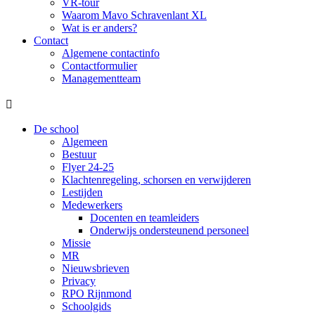
VR-tour
Waarom Mavo Schravenlant XL
Wat is er anders?
Contact
Algemene contactinfo
Contactformulier
Managementteam

De school
Algemeen
Bestuur
Flyer 24-25
Klachtenregeling, schorsen en verwijderen
Lestijden
Medewerkers
Docenten en teamleiders
Onderwijs ondersteunend personeel
Missie
MR
Nieuwsbrieven
Privacy
RPO Rijnmond
Schoolgids