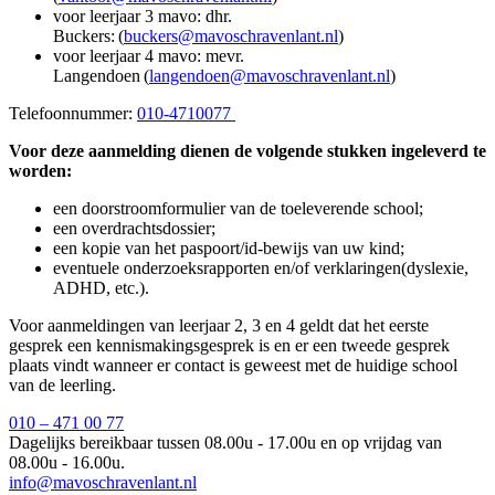
voor leerjaar 3 mavo: dhr.
Buckers: (
buckers@mavoschravenlant.nl
)
voor leerjaar 4 mavo: mevr.
Langendoen (
langendoen@mavoschravenlant.nl
)
Telefoonnummer:
010-4710077
Voor deze aanmelding dienen de volgende stukken ingeleverd te
worden:
een doorstroomformulier van de toeleverende school;
een overdrachtsdossier;
een kopie van het paspoort/id-bewijs van uw kind;
eventuele onderzoeksrapporten en/of verklaringen(dyslexie,
ADHD, etc.).
Voor aanmeldingen van leerjaar 2, 3 en 4 geldt dat het eerste
gesprek een kennismakingsgesprek is en er een tweede gesprek
plaats vindt wanneer er contact is geweest met de huidige school
van de leerling.
010 – 471 00 77
Dagelijks bereikbaar tussen 08.00u - 17.00u en op vrijdag van
08.00u - 16.00u.
info@mavoschravenlant.nl