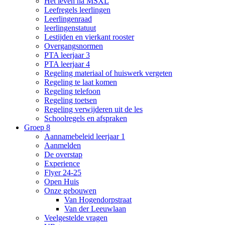
Het leven na MSXL
Leefregels leerlingen
Leerlingenraad
leerlingenstatuut
Lestijden en vierkant rooster
Overgangsnormen
PTA leerjaar 3
PTA leerjaar 4
Regeling materiaal of huiswerk vergeten
Regeling te laat komen
Regeling telefoon
Regeling toetsen
Regeling verwijderen uit de les
Schoolregels en afspraken
Groep 8
Aannamebeleid leerjaar 1
Aanmelden
De overstap
Experience
Flyer 24-25
Open Huis
Onze gebouwen
Van Hogendorpstraat
Van der Leeuwlaan
Veelgestelde vragen