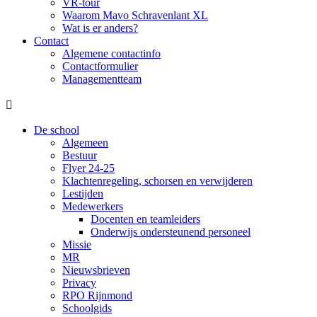
VR-tour
Waarom Mavo Schravenlant XL
Wat is er anders?
Contact
Algemene contactinfo
Contactformulier
Managementteam

De school
Algemeen
Bestuur
Flyer 24-25
Klachtenregeling, schorsen en verwijderen
Lestijden
Medewerkers
Docenten en teamleiders
Onderwijs ondersteunend personeel
Missie
MR
Nieuwsbrieven
Privacy
RPO Rijnmond
Schoolgids