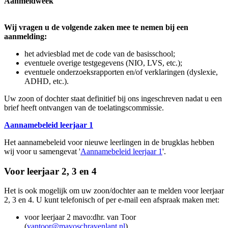
Aanmeldweek
Wij vragen u de volgende zaken mee te nemen bij een
aanmelding:
het adviesblad met de code van de basisschool;
eventuele overige testgegevens (NIO, LVS, etc.);
eventuele onderzoeksrapporten en/of verklaringen (dyslexie,
ADHD, etc.).
Uw zoon of dochter staat definitief bij ons ingeschreven nadat u een
brief heeft ontvangen van de toelatingscommissie.
Aannamebeleid leerjaar 1
Het aannamebeleid voor nieuwe leerlingen in de brugklas hebben
wij voor u samengevat '
Aannamebeleid leerjaar 1
'.
Voor leerjaar 2, 3 en 4
Het is ook mogelijk om uw zoon/dochter aan te melden voor leerjaar
2, 3 en 4. U kunt telefonisch of per e-mail een afspraak maken met:
voor leerjaar 2 mavo:dhr. van Toor
(
vantoor@mavoschravenlant.nl
)