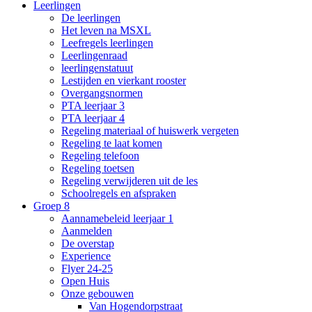
Leerlingen
De leerlingen
Het leven na MSXL
Leefregels leerlingen
Leerlingenraad
leerlingenstatuut
Lestijden en vierkant rooster
Overgangsnormen
PTA leerjaar 3
PTA leerjaar 4
Regeling materiaal of huiswerk vergeten
Regeling te laat komen
Regeling telefoon
Regeling toetsen
Regeling verwijderen uit de les
Schoolregels en afspraken
Groep 8
Aannamebeleid leerjaar 1
Aanmelden
De overstap
Experience
Flyer 24-25
Open Huis
Onze gebouwen
Van Hogendorpstraat