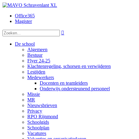
Office365
Magister

De school
Algemeen
Bestuur
Flyer 24-25
Klachtenregeling, schorsen en verwijderen
Lestijden
Medewerkers
Docenten en teamleiders
Onderwijs ondersteunend personeel
Missie
MR
Nieuwsbrieven
Privacy
RPO Rijnmond
Schoolgids
Schoolplan
Vacatures
Vakanties en organisatiedagen