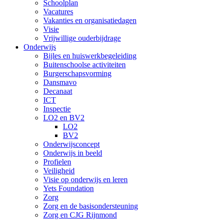
Schoolplan
Vacatures
Vakanties en organisatiedagen
Visie
Vrijwillige ouderbijdrage
Onderwijs
Bijles en huiswerkbegeleiding
Buitenschoolse activiteiten
Burgerschapsvorming
Dansmavo
Decanaat
ICT
Inspectie
LO2 en BV2
LO2
BV2
Onderwijsconcept
Onderwijs in beeld
Profielen
Veiligheid
Visie op onderwijs en leren
Yets Foundation
Zorg
Zorg en de basisondersteuning
Zorg en CJG Rijnmond