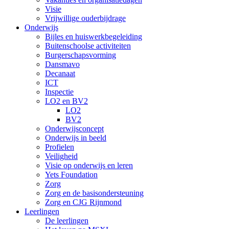
Visie
Vrijwillige ouderbijdrage
Onderwijs
Bijles en huiswerkbegeleiding
Buitenschoolse activiteiten
Burgerschapsvorming
Dansmavo
Decanaat
ICT
Inspectie
LO2 en BV2
LO2
BV2
Onderwijsconcept
Onderwijs in beeld
Profielen
Veiligheid
Visie op onderwijs en leren
Yets Foundation
Zorg
Zorg en de basisondersteuning
Zorg en CJG Rijnmond
Leerlingen
De leerlingen