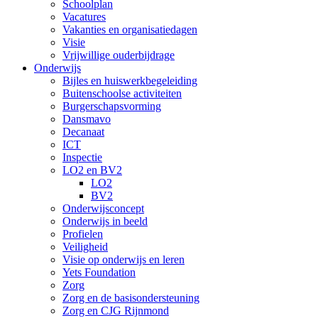
Schoolplan
Vacatures
Vakanties en organisatiedagen
Visie
Vrijwillige ouderbijdrage
Onderwijs
Bijles en huiswerkbegeleiding
Buitenschoolse activiteiten
Burgerschapsvorming
Dansmavo
Decanaat
ICT
Inspectie
LO2 en BV2
LO2
BV2
Onderwijsconcept
Onderwijs in beeld
Profielen
Veiligheid
Visie op onderwijs en leren
Yets Foundation
Zorg
Zorg en de basisondersteuning
Zorg en CJG Rijnmond