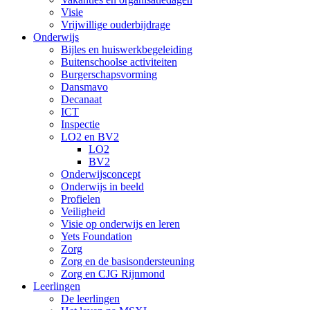
Visie
Vrijwillige ouderbijdrage
Onderwijs
Bijles en huiswerkbegeleiding
Buitenschoolse activiteiten
Burgerschapsvorming
Dansmavo
Decanaat
ICT
Inspectie
LO2 en BV2
LO2
BV2
Onderwijsconcept
Onderwijs in beeld
Profielen
Veiligheid
Visie op onderwijs en leren
Yets Foundation
Zorg
Zorg en de basisondersteuning
Zorg en CJG Rijnmond
Leerlingen
De leerlingen