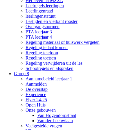
Het leven na MSXL
Leefregels leerlingen
Leerlingenraad
leerlingenstatuut
Lestijden en vierkant rooster
Overgangsnormen
PTA leerjaar 3
PTA leerjaar 4
Regeling materiaal of huiswerk vergeten
Regeling te laat komen
Regeling telefoon
Regeling toetsen
Regeling verwijderen uit de les
Schoolregels en afspraken
Groep 8
Aannamebeleid leerjaar 1
Aanmelden
De overstap
Experience
Flyer 24-25
Open Huis
Onze gebouwen
Van Hogendorpstraat
Van der Leeuwlaan
Veelgestelde vragen