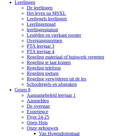
Leerlingen
De leerlingen
Het leven na MSXL
Leefregels leerlingen
Leerlingenraad
leerlingenstatuut
Lestijden en vierkant rooster
Overgangsnormen
PTA leerjaar 3
PTA leerjaar 4
Regeling materiaal of huiswerk vergeten
Regeling te laat komen
Regeling telefoon
Regeling toetsen
Regeling verwijderen uit de les
Schoolregels en afspraken
Groep 8
Aannamebeleid leerjaar 1
Aanmelden
De overstap
Experience
Flyer 24-25
Open Huis
Onze gebouwen
Van Hogendorpstraat