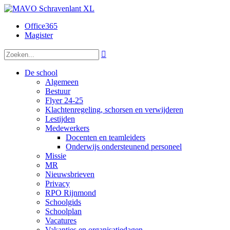
Office365
Magister

De school
Algemeen
Bestuur
Flyer 24-25
Klachtenregeling, schorsen en verwijderen
Lestijden
Medewerkers
Docenten en teamleiders
Onderwijs ondersteunend personeel
Missie
MR
Nieuwsbrieven
Privacy
RPO Rijnmond
Schoolgids
Schoolplan
Vacatures
Vakanties en organisatiedagen