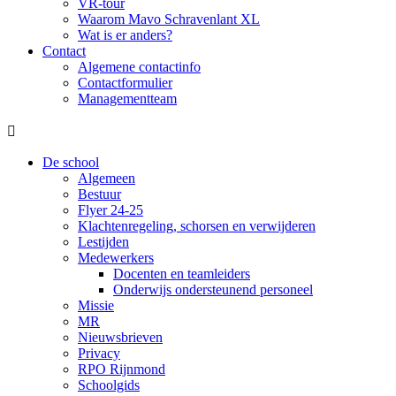
VR-tour
Waarom Mavo Schravenlant XL
Wat is er anders?
Contact
Algemene contactinfo
Contactformulier
Managementteam

De school
Algemeen
Bestuur
Flyer 24-25
Klachtenregeling, schorsen en verwijderen
Lestijden
Medewerkers
Docenten en teamleiders
Onderwijs ondersteunend personeel
Missie
MR
Nieuwsbrieven
Privacy
RPO Rijnmond
Schoolgids