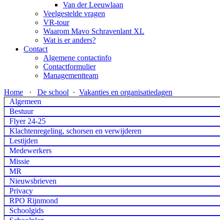
Van der Leeuwlaan
Veelgestelde vragen
VR-tour
Waarom Mavo Schravenlant XL
Wat is er anders?
Contact
Algemene contactinfo
Contactformulier
Managementteam
Home
·
De school
·
Vakanties en organisatiedagen
Algemeen
Bestuur
Flyer 24-25
Klachtenregeling, schorsen en verwijderen
Lestijden
Medewerkers
Missie
MR
Nieuwsbrieven
Privacy
RPO Rijnmond
Schoolgids