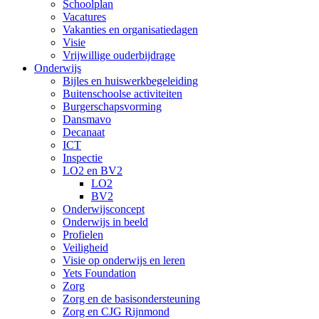
Schoolplan
Vacatures
Vakanties en organisatiedagen
Visie
Vrijwillige ouderbijdrage
Onderwijs
Bijles en huiswerkbegeleiding
Buitenschoolse activiteiten
Burgerschapsvorming
Dansmavo
Decanaat
ICT
Inspectie
LO2 en BV2
LO2
BV2
Onderwijsconcept
Onderwijs in beeld
Profielen
Veiligheid
Visie op onderwijs en leren
Yets Foundation
Zorg
Zorg en de basisondersteuning
Zorg en CJG Rijnmond