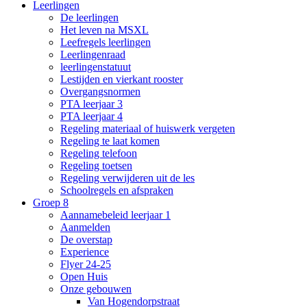
Leerlingen
De leerlingen
Het leven na MSXL
Leefregels leerlingen
Leerlingenraad
leerlingenstatuut
Lestijden en vierkant rooster
Overgangsnormen
PTA leerjaar 3
PTA leerjaar 4
Regeling materiaal of huiswerk vergeten
Regeling te laat komen
Regeling telefoon
Regeling toetsen
Regeling verwijderen uit de les
Schoolregels en afspraken
Groep 8
Aannamebeleid leerjaar 1
Aanmelden
De overstap
Experience
Flyer 24-25
Open Huis
Onze gebouwen
Van Hogendorpstraat