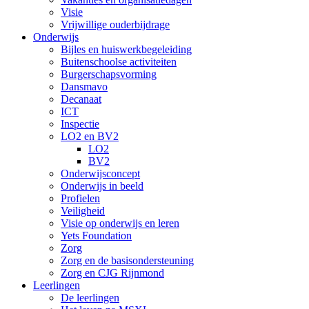
Visie
Vrijwillige ouderbijdrage
Onderwijs
Bijles en huiswerkbegeleiding
Buitenschoolse activiteiten
Burgerschapsvorming
Dansmavo
Decanaat
ICT
Inspectie
LO2 en BV2
LO2
BV2
Onderwijsconcept
Onderwijs in beeld
Profielen
Veiligheid
Visie op onderwijs en leren
Yets Foundation
Zorg
Zorg en de basisondersteuning
Zorg en CJG Rijnmond
Leerlingen
De leerlingen