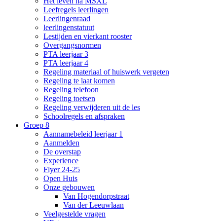
Het leven na MSXL
Leefregels leerlingen
Leerlingenraad
leerlingenstatuut
Lestijden en vierkant rooster
Overgangsnormen
PTA leerjaar 3
PTA leerjaar 4
Regeling materiaal of huiswerk vergeten
Regeling te laat komen
Regeling telefoon
Regeling toetsen
Regeling verwijderen uit de les
Schoolregels en afspraken
Groep 8
Aannamebeleid leerjaar 1
Aanmelden
De overstap
Experience
Flyer 24-25
Open Huis
Onze gebouwen
Van Hogendorpstraat
Van der Leeuwlaan
Veelgestelde vragen