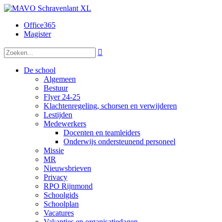
Office365
Magister

De school
Algemeen
Bestuur
Flyer 24-25
Klachtenregeling, schorsen en verwijderen
Lestijden
Medewerkers
Docenten en teamleiders
Onderwijs ondersteunend personeel
Missie
MR
Nieuwsbrieven
Privacy
RPO Rijnmond
Schoolgids
Schoolplan
Vacatures
Vakanties en organisatiedagen