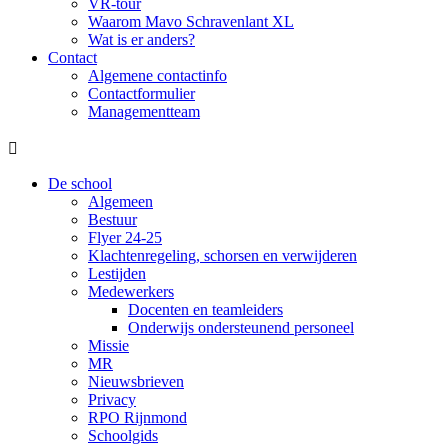
VR-tour
Waarom Mavo Schravenlant XL
Wat is er anders?
Contact
Algemene contactinfo
Contactformulier
Managementteam

De school
Algemeen
Bestuur
Flyer 24-25
Klachtenregeling, schorsen en verwijderen
Lestijden
Medewerkers
Docenten en teamleiders
Onderwijs ondersteunend personeel
Missie
MR
Nieuwsbrieven
Privacy
RPO Rijnmond
Schoolgids