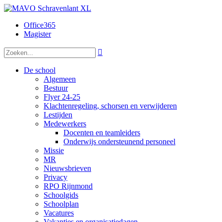
Office365
Magister

De school
Algemeen
Bestuur
Flyer 24-25
Klachtenregeling, schorsen en verwijderen
Lestijden
Medewerkers
Docenten en teamleiders
Onderwijs ondersteunend personeel
Missie
MR
Nieuwsbrieven
Privacy
RPO Rijnmond
Schoolgids
Schoolplan
Vacatures
Vakanties en organisatiedagen