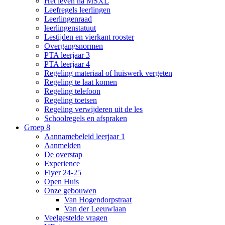
Het leven na MSXL
Leefregels leerlingen
Leerlingenraad
leerlingenstatuut
Lestijden en vierkant rooster
Overgangsnormen
PTA leerjaar 3
PTA leerjaar 4
Regeling materiaal of huiswerk vergeten
Regeling te laat komen
Regeling telefoon
Regeling toetsen
Regeling verwijderen uit de les
Schoolregels en afspraken
Groep 8
Aannamebeleid leerjaar 1
Aanmelden
De overstap
Experience
Flyer 24-25
Open Huis
Onze gebouwen
Van Hogendorpstraat
Van der Leeuwlaan
Veelgestelde vragen