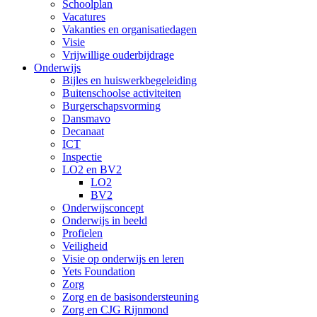
Schoolplan
Vacatures
Vakanties en organisatiedagen
Visie
Vrijwillige ouderbijdrage
Onderwijs
Bijles en huiswerkbegeleiding
Buitenschoolse activiteiten
Burgerschapsvorming
Dansmavo
Decanaat
ICT
Inspectie
LO2 en BV2
LO2
BV2
Onderwijsconcept
Onderwijs in beeld
Profielen
Veiligheid
Visie op onderwijs en leren
Yets Foundation
Zorg
Zorg en de basisondersteuning
Zorg en CJG Rijnmond