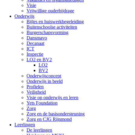
Visie
Vrijwillige ouderbijdrage
Onderwijs
Bijles en huiswerkbegeleiding
Buitenschoolse activiteiten
Burgerschapsvorming
Dansmavo
Decanaat
ICT
Inspectie
LO2 en BV2
LO2
BV2
Onderwijsconcept
Onderwijs in beeld
Profielen
Veiligheid
Visie op onderwijs en leren
Yets Foundation
Zorg
Zorg en de basisondersteuning
Zorg en CJG Rijnmond
Leerlingen
De leerlingen