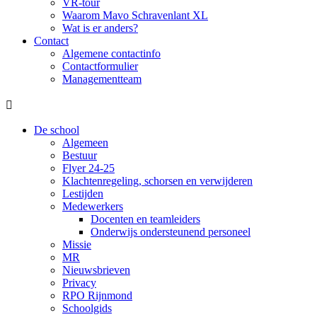
VR-tour
Waarom Mavo Schravenlant XL
Wat is er anders?
Contact
Algemene contactinfo
Contactformulier
Managementteam

De school
Algemeen
Bestuur
Flyer 24-25
Klachtenregeling, schorsen en verwijderen
Lestijden
Medewerkers
Docenten en teamleiders
Onderwijs ondersteunend personeel
Missie
MR
Nieuwsbrieven
Privacy
RPO Rijnmond
Schoolgids