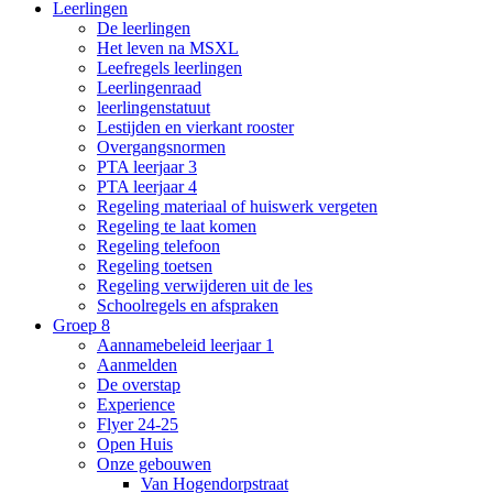
Leerlingen
De leerlingen
Het leven na MSXL
Leefregels leerlingen
Leerlingenraad
leerlingenstatuut
Lestijden en vierkant rooster
Overgangsnormen
PTA leerjaar 3
PTA leerjaar 4
Regeling materiaal of huiswerk vergeten
Regeling te laat komen
Regeling telefoon
Regeling toetsen
Regeling verwijderen uit de les
Schoolregels en afspraken
Groep 8
Aannamebeleid leerjaar 1
Aanmelden
De overstap
Experience
Flyer 24-25
Open Huis
Onze gebouwen
Van Hogendorpstraat