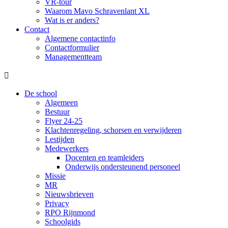
VR-tour
Waarom Mavo Schravenlant XL
Wat is er anders?
Contact
Algemene contactinfo
Contactformulier
Managementteam

De school
Algemeen
Bestuur
Flyer 24-25
Klachtenregeling, schorsen en verwijderen
Lestijden
Medewerkers
Docenten en teamleiders
Onderwijs ondersteunend personeel
Missie
MR
Nieuwsbrieven
Privacy
RPO Rijnmond
Schoolgids