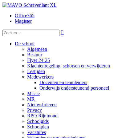
Office365
Magister

De school
Algemeen
Bestuur
Flyer 24-25
Klachtenregeling, schorsen en verwijderen
Lestijden
Medewerkers
Docenten en teamleiders
Onderwijs ondersteunend personeel
Missie
MR
Nieuwsbrieven
Privacy
RPO Rijnmond
Schoolgids
Schoolplan
Vacatures
Vakanties en organisatiedagen