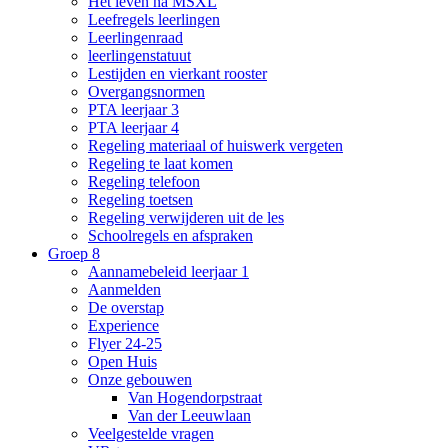
Het leven na MSXL
Leefregels leerlingen
Leerlingenraad
leerlingenstatuut
Lestijden en vierkant rooster
Overgangsnormen
PTA leerjaar 3
PTA leerjaar 4
Regeling materiaal of huiswerk vergeten
Regeling te laat komen
Regeling telefoon
Regeling toetsen
Regeling verwijderen uit de les
Schoolregels en afspraken
Groep 8
Aannamebeleid leerjaar 1
Aanmelden
De overstap
Experience
Flyer 24-25
Open Huis
Onze gebouwen
Van Hogendorpstraat
Van der Leeuwlaan
Veelgestelde vragen