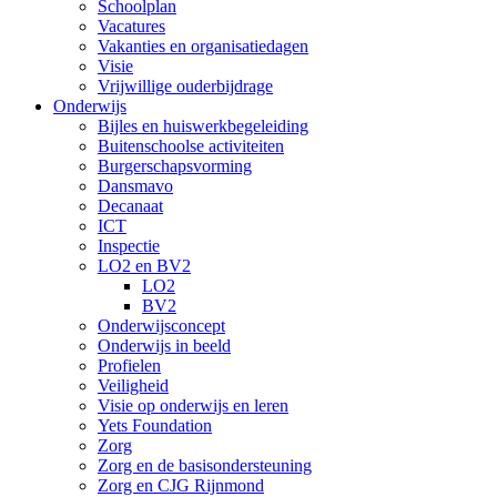
Schoolplan
Vacatures
Vakanties en organisatiedagen
Visie
Vrijwillige ouderbijdrage
Onderwijs
Bijles en huiswerkbegeleiding
Buitenschoolse activiteiten
Burgerschapsvorming
Dansmavo
Decanaat
ICT
Inspectie
LO2 en BV2
LO2
BV2
Onderwijsconcept
Onderwijs in beeld
Profielen
Veiligheid
Visie op onderwijs en leren
Yets Foundation
Zorg
Zorg en de basisondersteuning
Zorg en CJG Rijnmond