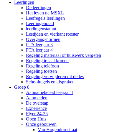
Leerlingen
De leerlingen
Het leven na MSXL
Leefregels leerlingen
Leerlingenraad
leerlingenstatuut
Lestijden en vierkant rooster
Overgangsnormen
PTA leerjaar 3
PTA leerjaar 4
Regeling materiaal of huiswerk vergeten
Regeling te laat komen
Regeling telefoon
Regeling toetsen
Regeling verwijderen uit de les
Schoolregels en afspraken
Groep 8
Aannamebeleid leerjaar 1
Aanmelden
De overstap
Experience
Flyer 24-25
Open Huis
Onze gebouwen
Van Hogendorpstraat