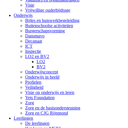
Visie
Vrijwillige ouderbijdrage
Onderwijs
Bijles en huiswerkbegeleiding
Buitenschoolse activiteiten
Burgerschapsvorming
Dansmavo
Decanaat
ICT
Inspectie
LO2 en BV2
LO2
BV2
Onderwijsconcept
Onderwijs in beeld
Profielen
Veiligheid
Visie op onderwijs en leren
Yets Foundation
Zorg
Zorg en de basisondersteuning
Zorg en CJG Rijnmond
Leerlingen
De leerlingen