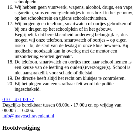
schoolplein.
Wij hebben geen vuurwerk, wapens, alcohol, drugs, een vape,
sigaretten, snus en energiedrankjes in ons bezit in het gebouw,
op het schoolterrein en tijdens schoolactiviteiten.
Wij mogen geen telefoon, smartwatch of oortjes gebruiken of
bij ons dragen op het schoolplein of in het gebouw.
Begrijpelijk dat bereikbaarheid onderweg belangrijk is, dus
mogen wij onze telefoon, smartwatch of oortjes – op eigen
risico – bij de start van de lesdag in onze kluis bewaren. Bij
medische noodzaak kan in overleg met de mentor een
uitzondering worden gemaakt.
De telefoon, smartwatch en oortjes mee naar school nemen is
een keuze van de leerling en ouder(s)/verzorger(s). School is
niet aansprakelijk voor schade of diefstal.
De directie heeft altijd het recht om kluisjes te controleren.
Bij het plegen van een strafbaar feit wordt de politie
ingeschakeld.
010 – 471 00 77
Dagelijks bereikbaar tussen 08.00u - 17.00u en op vrijdag van
08.00u - 16.00u.
info@mavoschravenlant.nl
Hoofdvestiging