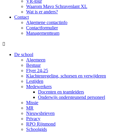
VR-tour
Waarom Mavo Schravenlant XL
Wat is er anders?
Contact
Algemene contactinfo
Contactformulier
Managementteam

De school
Algemeen
Bestuur
Flyer 24-25
Klachtenregeling, schorsen en verwijderen
Lestijden
Medewerkers
Docenten en teamleiders
Onderwijs ondersteunend personeel
Missie
MR
Nieuwsbrieven
Privacy
RPO Rijnmond
Schoolgids