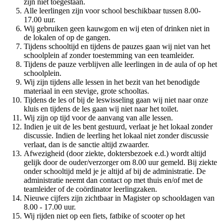
zijn niet toegestaan.
Alle leerlingen zijn voor school beschikbaar tussen 8.00-
17.00 uur.
Wij gebruiken geen kauwgom en wij eten of drinken niet in
de lokalen of op de gangen.
Tijdens schooltijd en tijdens de pauzes gaan wij niet van het
schoolplein af zonder toestemming van een teamleider.
Tijdens de pauze verblijven alle leerlingen in de aula of op het
schoolplein.
Wij zijn tijdens alle lessen in het bezit van het benodigde
materiaal in een stevige, grote schooltas.
Tijdens de les of bij de leswisseling gaan wij niet naar onze
kluis en tijdens de les gaan wij niet naar het toilet.
Wij zijn op tijd voor de aanvang van alle lessen.
Indien je uit de les bent gestuurd, verlaat je het lokaal zonder
discussie. Indien de leerling het lokaal niet zonder discussie
verlaat, dan is de sanctie altijd zwaarder.
Afwezigheid (door ziekte, doktersbezoek e.d.) wordt altijd
gelijk door de ouder/verzorger om 8.00 uur gemeld. Bij ziekte
onder schooltijd meld je je altijd af bij de administratie. De
administratie neemt dan contact op met thuis en/of met de
teamleider of de coördinator leerlingzaken.
Nieuwe cijfers zijn zichtbaar in Magister op schooldagen van
8.00 - 17.00 uur.
Wij rijden niet op een fiets, fatbike of scooter op het