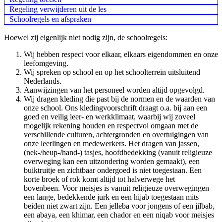
Regeling verwijderen uit de les
Schoolregels en afspraken
Hoewel zij eigenlijk niet nodig zijn, de schoolregels:
Wij hebben respect voor elkaar, elkaars eigendommen en onze
leefomgeving.
Wij spreken op school en op het schoolterrein uitsluitend
Nederlands.
Aanwijzingen van het personeel worden altijd opgevolgd.
Wij dragen kleding die past bij de normen en de waarden van
onze school. Ons kledingvoorschrift draagt o.a. bij aan een
goed en veilig leer- en werkklimaat, waarbij wij zoveel
mogelijk rekening houden en respectvol omgaan met de
verschillende culturen, achtergronden en overtuigingen van
onze leerlingen en medewerkers. Het dragen van jassen,
(nek-/heup-/hand-) tasjes, hoofdbedekking (vanuit religieuze
overweging kan een uitzondering worden gemaakt), een
buiktruitje en zichtbaar ondergoed is niet toegestaan. Een
korte broek of rok komt altijd tot halverwege het
bovenbeen. Voor meisjes is vanuit religieuze overwegingen
een lange, bedekkende jurk en een hijab toegestaan mits
beiden niet zwart zijn. Een jelleba voor jongens of een jilbab,
een abaya, een khimar, een chador en een niqab voor meisjes