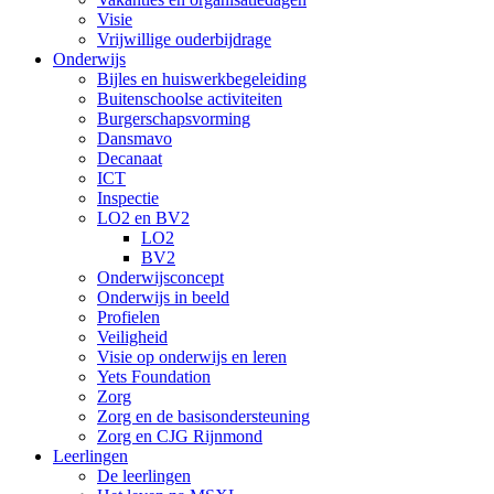
Visie
Vrijwillige ouderbijdrage
Onderwijs
Bijles en huiswerkbegeleiding
Buitenschoolse activiteiten
Burgerschapsvorming
Dansmavo
Decanaat
ICT
Inspectie
LO2 en BV2
LO2
BV2
Onderwijsconcept
Onderwijs in beeld
Profielen
Veiligheid
Visie op onderwijs en leren
Yets Foundation
Zorg
Zorg en de basisondersteuning
Zorg en CJG Rijnmond
Leerlingen
De leerlingen