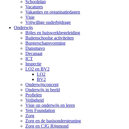
Schoolplan
Vacatures
Vakanties en organisatiedagen
Visie
Vrijwillige ouderbijdrage
Onderwijs
Bijles en huiswerkbegeleiding
Buitenschoolse activiteiten
Burgerschapsvorming
Dansmavo
Decanaat
ICT
Inspectie
LO2 en BV2
LO2
BV2
Onderwijsconcept
Onderwijs in beeld
Profielen
Veiligheid
Visie op onderwijs en leren
Yets Foundation
Zorg
Zorg en de basisondersteuning
Zorg en CJG Rijnmond