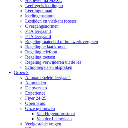
Het leven na MSXL
Leefregels leerlingen
Leerlingenraad
leerlingenstatuut
Lestijden en vierkant rooster
Overgangsnormen
PTA leerjaar 3
PTA leerjaar 4
Regeling materiaal of huiswerk vergeten
Regeling te laat komen
Regeling telefoon
Regeling toetsen
Regeling verwijderen uit de les
Schoolregels en afspraken
Groep 8
Aannamebeleid leerjaar 1
Aanmelden
De overstap
Experience
Flyer 24-25
Open Huis
Onze gebouwen
Van Hogendorpstraat
Van der Leeuwlaan
Veelgestelde vragen