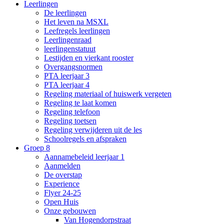
Leerlingen
De leerlingen
Het leven na MSXL
Leefregels leerlingen
Leerlingenraad
leerlingenstatuut
Lestijden en vierkant rooster
Overgangsnormen
PTA leerjaar 3
PTA leerjaar 4
Regeling materiaal of huiswerk vergeten
Regeling te laat komen
Regeling telefoon
Regeling toetsen
Regeling verwijderen uit de les
Schoolregels en afspraken
Groep 8
Aannamebeleid leerjaar 1
Aanmelden
De overstap
Experience
Flyer 24-25
Open Huis
Onze gebouwen
Van Hogendorpstraat