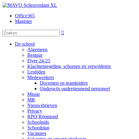
Office365
Magister

De school
Algemeen
Bestuur
Flyer 24-25
Klachtenregeling, schorsen en verwijderen
Lestijden
Medewerkers
Docenten en teamleiders
Onderwijs ondersteunend personeel
Missie
MR
Nieuwsbrieven
Privacy
RPO Rijnmond
Schoolgids
Schoolplan
Vacatures
Vakanties en organisatiedagen